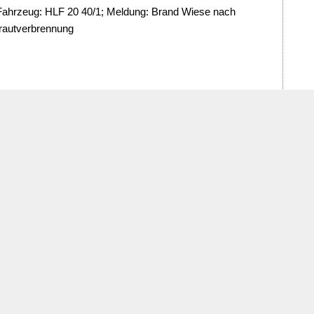
ahrzeug: HLF 20 40/1; Meldung: Brand Wiese nach
krautverbrennung
 Brandmeldeanlage -
Zeit:
24.07.2021 - 08:45 Uhr
Fahrzeug: HLF 20 40/1; Meldung: REWE Grafenau