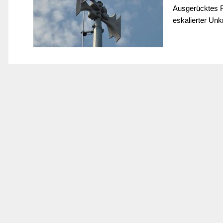
Ausgerücktes F
eskalierter Un
24. JULI 2021
EINSATZ
Einsatz 33/2021 | BMA Brandmeldeanlage
Stichwort:
BMA
Ausgerücktes 